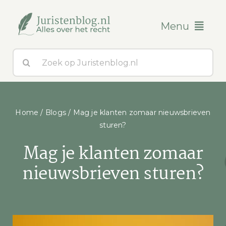
Ga
naar
Menu
inhoud
Zoeken
Blogs
naar:
Over ons
Home
/
Blogs
/
Mag je klanten zomaar nieuwsbrieven
Contact
sturen?
Mag je klanten zomaar
nieuwsbrieven sturen?