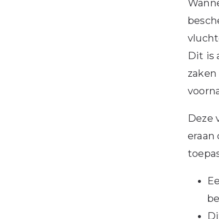
Wannee
besche
vlucht
Dit is
zaken
voorna
Deze v
eraan 
toepas
Ee
be
Di