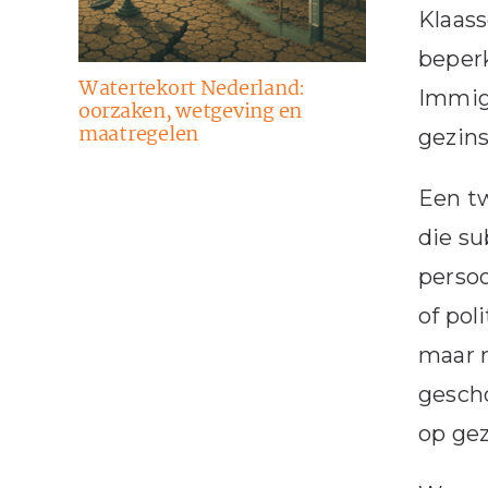
Klaass
beperk
Watertekort Nederland:
Immigr
oorzaken, wetgeving en
maatregelen
gezin
Een tw
die su
persoo
of pol
maar 
gescho
op gez