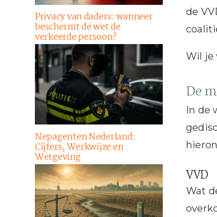
de VV
Privacy van daders: wanneer
beschermt de wet de
coalit
verkeerde persoon?
Wil je
De m
In de 
gedisc
Nepagenten Nederland:
hieron
Cijfers, Werkwijze en
Wetgeving
VVD
Wat de
overk