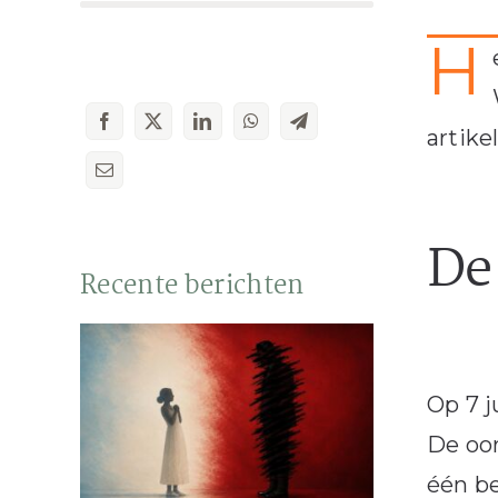
H
artikel
De
Recente berichten
Op 7 j
De oor
één be