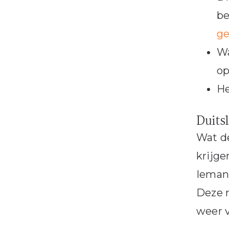
be
ge
Wa
op
He
Duits
Wat de
krijge
Iemand
Deze m
weer v