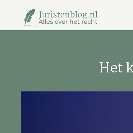
Ga
naar
inhoud
Het k