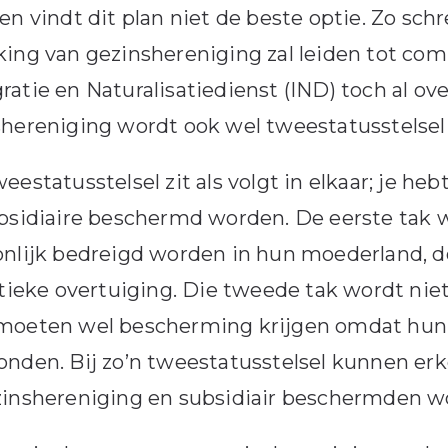
en vindt dit plan niet de beste optie. Zo schr
ing van gezinshereniging zal leiden tot comp
atie en Naturalisatiedienst (IND) toch al over
shereniging wordt ook wel tweestatusstelse
eestatusstelsel zit als volgt in elkaar; je 
bsidiaire beschermd worden. De eerste tak 
nlijk bedreigd worden in hun moederland, d
itieke overtuiging. Die tweede tak wordt niet
moeten wel bescherming krijgen omdat hun
nden. Bij zo’n tweestatusstelsel kunnen er
inshereniging en subsidiair beschermden wo