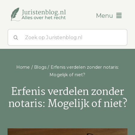
Ga
naar
Menu
inhoud
Zoeken
Blogs
naar:
Over ons
Home
/
Blogs
/
Erfenis verdelen zonder notaris:
Contact
Mogelijk of niet?
Erfenis verdelen zonder
notaris: Mogelijk of niet?