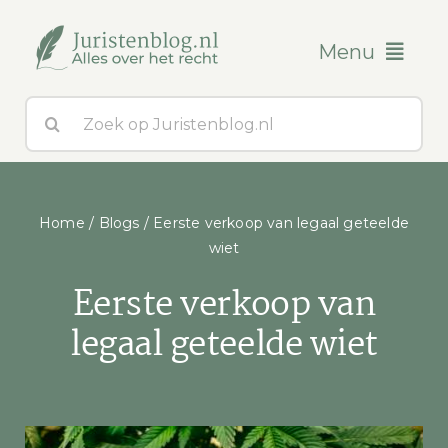
Ga
naar
Menu
inhoud
Zoeken
Blogs
naar:
Over ons
Home
/
Blogs
/
Eerste verkoop van legaal geteelde
Contact
wiet
Eerste verkoop van
legaal geteelde wiet