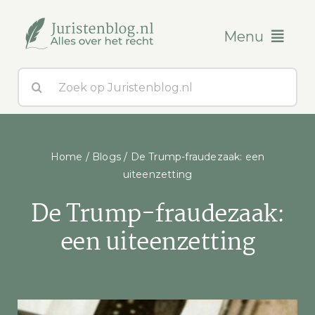
Ga
naar
Menu
inhoud
Zoeken
Blogs
naar:
Over ons
Home
/
Blogs
/
De Trump-fraudezaak: een
Contact
uiteenzetting
De Trump-fraudezaak:
een uiteenzetting