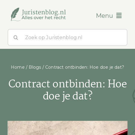
Ga
naar
Menu
inhoud
Zoeken
Blogs
naar:
Over ons
Home
/
Blogs
/
Contract ontbinden: Hoe doe je dat?
Contact
Contract ontbinden: Hoe
doe je dat?