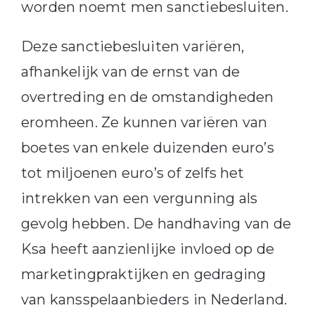
worden noemt men sanctiebesluiten.
Deze sanctiebesluiten variëren,
afhankelijk van de ernst van de
overtreding en de omstandigheden
eromheen. Ze kunnen variëren van
boetes van enkele duizenden euro’s
tot miljoenen euro’s of zelfs het
intrekken van een vergunning als
gevolg hebben. De handhaving van de
Ksa heeft aanzienlijke invloed op de
marketingpraktijken en gedraging
van kansspelaanbieders in Nederland.