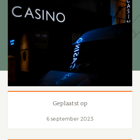
Geplaatst op
6 september 2023