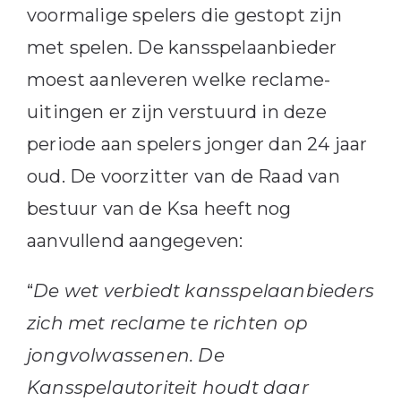
voormalige spelers die gestopt zijn
met spelen. De kansspelaanbieder
moest aanleveren welke reclame-
uitingen er zijn verstuurd in deze
periode aan spelers jonger dan 24 jaar
oud. De voorzitter van de Raad van
bestuur van de Ksa heeft nog
aanvullend aangegeven:
“
De wet verbiedt kansspelaanbieders
zich met reclame te richten op
jongvolwassenen. De
Kansspelautoriteit houdt daar