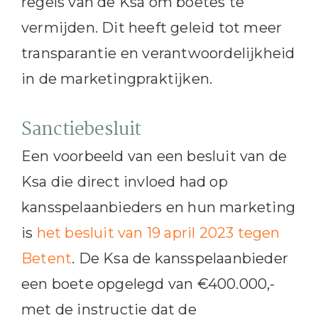
regels van de Ksa om boetes te
vermijden. Dit heeft geleid tot meer
transparantie en verantwoordelijkheid
in de marketingpraktijken.
Sanctiebesluit
Een voorbeeld van een besluit van de
Ksa die direct invloed had op
kansspelaanbieders en hun marketing
is
het besluit van 19 april 2023 tegen
Betent
. De Ksa de kansspelaanbieder
een boete opgelegd van €400.000,-
met de instructie dat de