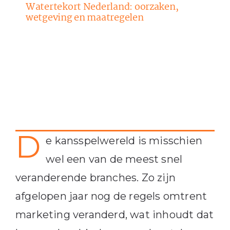
Watertekort Nederland: oorzaken,
wetgeving en maatregelen
D
e kansspelwereld is misschien
wel een van de meest snel
veranderende branches. Zo zijn
afgelopen jaar nog de regels omtrent
marketing veranderd, wat inhoudt dat