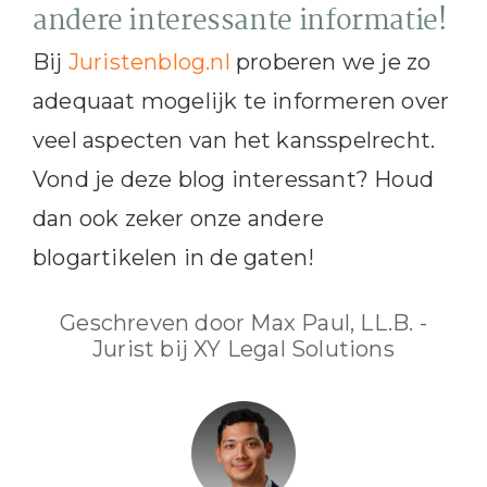
andere interessante informatie!
Bij
Juristenblog.nl
proberen we je zo
adequaat mogelijk te informeren over
veel aspecten van het kansspelrecht.
Vond je deze blog interessant? Houd
dan ook zeker onze andere
blogartikelen in de gaten!
Geschreven door Max Paul, LL.B. -
Jurist bij XY Legal Solutions