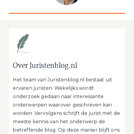
Over Juristenblog.nl
Het team van Juristenblog.nl bestaat uit
ervaren juristen. Wekelijks wordt
onderzoek gedaan naar interessante
onderwerpen waarover geschreven kan
worden. Vervolgens schrijft de jurist met de
meeste kennis van het onderwerp de
betreffende blog. Op deze manier blijft ons