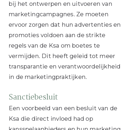
bij het ontwerpen en uitvoeren van
marketingcampagnes. Ze moeten
ervoor zorgen dat hun advertenties en
promoties voldoen aan de strikte
regels van de Ksa om boetes te
vermijden. Dit heeft geleid tot meer
transparantie en verantwoordelijkheid
in de marketingpraktijken.
Sanctiebesluit
Een voorbeeld van een besluit van de
Ksa die direct invloed had op
kansspelaanbieders en hun marketing