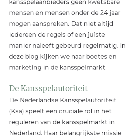
kansspelaanbieders geen kwetsbare
mensen en mensen onder de 24 jaar
mogen aanspreken. Dat niet altijd
iedereen de regels of een juiste
manier naleeft gebeurd regelmatig. In
deze blog kijken we naar boetes en
marketing in de kansspelmarkt.
De Kansspelautoriteit
De Nederlandse Kansspelautoriteit
(Ksa) speelt een cruciale rol in het
reguleren van de kansspelmarkt in
Nederland. Haar belangrijkste missie