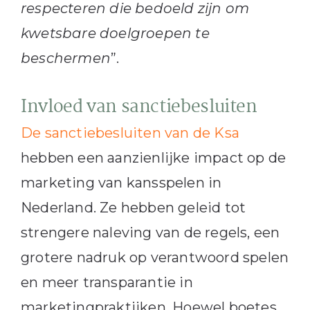
respecteren die bedoeld zijn om
kwetsbare doelgroepen te
beschermen
”.
Invloed van sanctiebesluiten
De sanctiebesluiten van de Ksa
hebben een aanzienlijke impact op de
marketing van kansspelen in
Nederland. Ze hebben geleid tot
strengere naleving van de regels, een
grotere nadruk op verantwoord spelen
en meer transparantie in
marketingpraktijken. Hoewel boetes