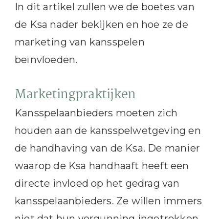
In dit artikel zullen we de boetes van
de Ksa nader bekijken en hoe ze de
marketing van kansspelen
beïnvloeden.
Marketingpraktijken
Kansspelaanbieders moeten zich
houden aan de kansspelwetgeving en
de handhaving van de Ksa. De manier
waarop de Ksa handhaaft heeft een
directe invloed op het gedrag van
kansspelaanbieders. Ze willen immers
niet dat hun vergunning ingetrokken