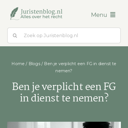
Ga
naar
Menu
inhoud
Zoeken
Blogs
naar:
Over ons
Home
/
Blogs
/
Ben je verplicht een FG in dienst te
Contact
nemen?
Ben je verplicht een FG
in dienst te nemen?