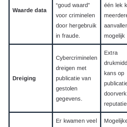
“goud waard”
één lek 
Waarde data
voor criminelen
meerder
door hergebruik
aanvalle
in fraude.
mogelijk
Extra
Cybercriminelen
drukmidd
dreigen met
kans op
Dreiging
publicatie van
publicati
gestolen
doorver
gegevens.
reputati
Er kwamen veel
Mogelijk