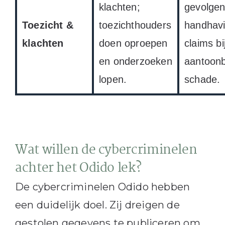
klachten;
gevolgen
Toezicht &
toezichthouders
handhav
klachten
doen oproepen
claims bi
en onderzoeken
aantoon
lopen.
schade.
Wat willen de cybercriminelen
achter het Odido lek?
De cybercriminelen Odido hebben
een duidelijk doel. Zij dreigen de
gestolen gegevens te publiceren om