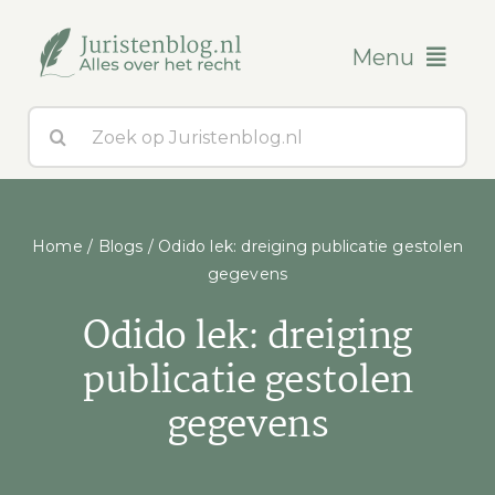
Ga
naar
Menu
inhoud
Zoeken
Blogs
naar:
Over ons
Home
/
Blogs
/
Odido lek: dreiging publicatie gestolen
Contact
gegevens
Odido lek: dreiging
publicatie gestolen
gegevens