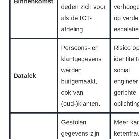
Binnenkomst
deden zich voor
verhoogd
als de ICT-
op verde
afdeling.
escalatie
Persoons- en
Risico o
klantgegevens
identitei
werden
social
Datalek
buitgemaakt,
engineer
ook van
gerichte
(oud-)klanten.
oplichtin
Gestolen
Meer ka
gegevens zijn
ketenfra