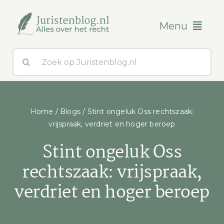
Ga
naar
Menu
inhoud
Zoeken
Blogs
naar:
Over ons
Home
/
Blogs
/
Stint ongeluk Oss rechtszaak:
Contact
vrijspraak, verdriet en hoger beroep
Stint ongeluk Oss
rechtszaak: vrijspraak,
verdriet en hoger beroep