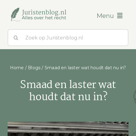
Ga
naar
Menu
inhoud
Zoeken
Blogs
naar:
Over ons
Home
/
Blogs
/
Smaad en laster wat houdt dat nu in?
Contact
Smaad en laster wat
houdt dat nu in?