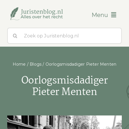
Ga
naar
Menu
inhoud
Zoeken
Blogs
naar:
Over ons
Home
/
Blogs
/
Oorlogsmisdadiger Pieter Menten
Contact
Oorlogsmisdadiger
Pieter Menten