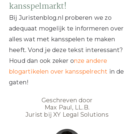
kansspelmarkt!
Bij Juristenblog.nl proberen we zo
adequaat mogelijk te informeren over
alles wat met kansspelen te maken
heeft. Vond je deze tekst interessant?
Houd dan ook zeker o
nze andere
blogartikelen over kansspelrecht
in de
gaten!
Geschreven door
Max Paul, LL.B.
Jurist bij XY Legal Solutions