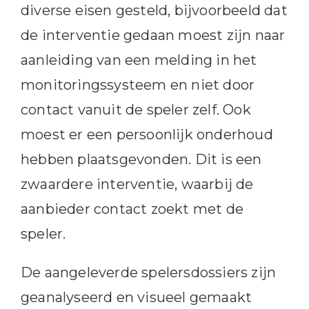
diverse eisen gesteld, bijvoorbeeld dat
de interventie gedaan moest zijn naar
aanleiding van een melding in het
monitoringssysteem en niet door
contact vanuit de speler zelf. Ook
moest er een persoonlijk onderhoud
hebben plaatsgevonden. Dit is een
zwaardere interventie, waarbij de
aanbieder contact zoekt met de
speler.
De aangeleverde spelersdossiers zijn
geanalyseerd en visueel gemaakt