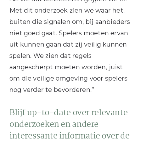
Met dit onderzoek zien we waar het,
buiten die signalen om, bij aanbieders
niet goed gaat. Spelers moeten ervan
uit kunnen gaan dat zij veilig kunnen
spelen. We zien dat regels
aangescherpt moeten worden, juist
om die veilige omgeving voor spelers
nog verder te bevorderen.”
Blijf up-to-date over relevante
onderzoeken en andere
interessante informatie over de