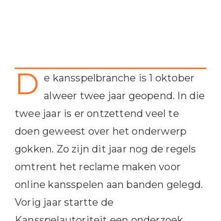
D
e kansspelbranche is 1 oktober
alweer twee jaar geopend. In die
twee jaar is er ontzettend veel te
doen geweest over het onderwerp
gokken. Zo zijn dit jaar nog de regels
omtrent het reclame maken voor
online kansspelen aan banden gelegd.
Vorig jaar startte de
Kansspelautoriteit een onderzoek