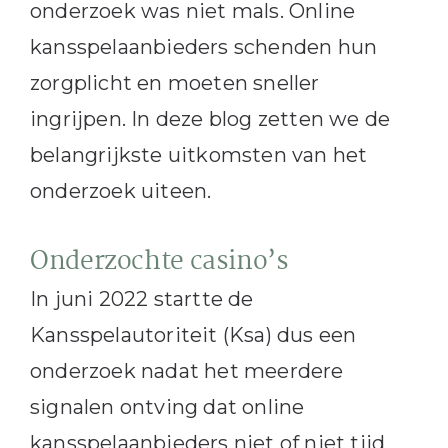
onderzoek was niet mals. Online
kansspelaanbieders schenden hun
zorgplicht en moeten sneller
ingrijpen. In deze blog zetten we de
belangrijkste uitkomsten van het
onderzoek uiteen.
Onderzochte casino’s
In juni 2022 startte de
Kansspelautoriteit (Ksa) dus een
onderzoek nadat het meerdere
signalen ontving dat online
kansspelaanbieders niet of niet tijd