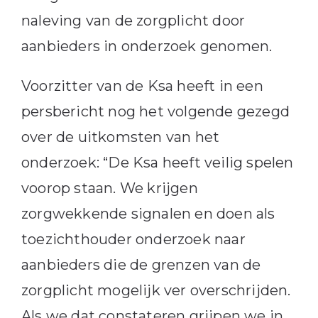
naleving van de zorgplicht door
aanbieders in onderzoek genomen.
Voorzitter van de Ksa heeft in een
persbericht nog het volgende gezegd
over de uitkomsten van het
onderzoek: “De Ksa heeft veilig spelen
voorop staan. We krijgen
zorgwekkende signalen en doen als
toezichthouder onderzoek naar
aanbieders die de grenzen van de
zorgplicht mogelijk ver overschrijden.
Als we dat constateren grijpen we in.