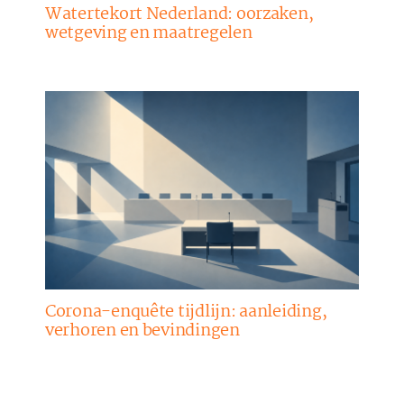
Watertekort Nederland: oorzaken,
wetgeving en maatregelen
Corona-enquête tijdlijn: aanleiding,
verhoren en bevindingen