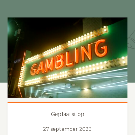
Geplaatst op
27 september 2023