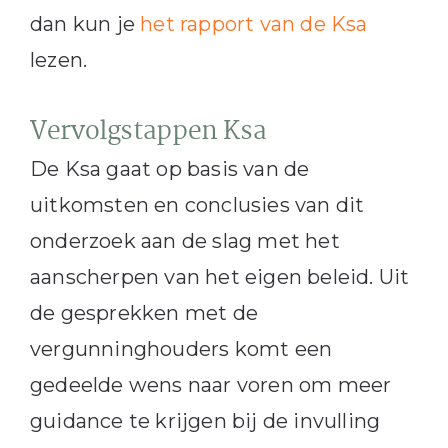
dan kun je
het rapport van de Ksa
lezen.
Vervolgstappen Ksa
De Ksa gaat op basis van de
uitkomsten en conclusies van dit
onderzoek aan de slag met het
aanscherpen van het eigen beleid. Uit
de gesprekken met de
vergunninghouders komt een
gedeelde wens naar voren om meer
guidance te krijgen bij de invulling