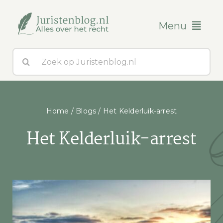
Ga
naar
Menu
inhoud
Zoeken
Blogs
naar:
Over ons
Home
/
Blogs
/
Het Kelderluik-arrest
Contact
Het Kelderluik-arrest