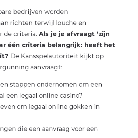
bare bedrijven worden
n richten terwijl louche en
 de criteria.
Als je je afvraagt ‘zijn
r één criteria belangrijk: heeft het
it?
De Kansspelautoriteit kijkt op
ergunning aanvraagt:
ieden stappen ondernomen om een
l een legaal online casino?
geven om legaal online gokken in
angen die een aanvraag voor een