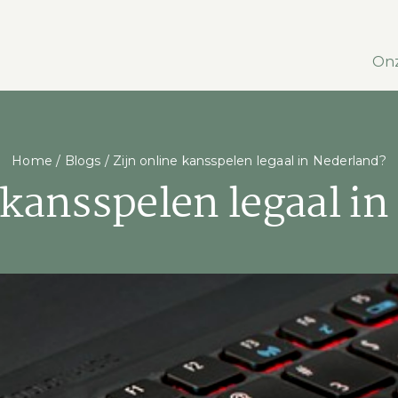
Onz
Home
/
Blogs
/
Zijn online kansspelen legaal in Nederland?
 kansspelen legaal i