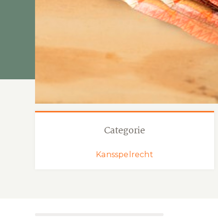
Categorie
Kansspelrecht