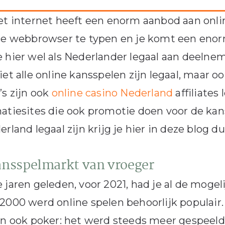
et internet heeft een enorm aanbod aan online
je webbrowser te typen en je komt een enorm
 hier wel als Nederlander legaal aan deelnem
iet alle online kansspelen zijn legaal, maar ook
’s zijn ook
online casino Nederland
affiliates
atiesites die ook promotie doen voor de kan
erland legaal zijn krijg je hier in deze blog du
ansspelmarkt van vroeger
 jaren geleden, voor 2021, had je al de moge
2000 werd online spelen behoorlijk populai
en ook poker: het werd steeds meer gespeeld.