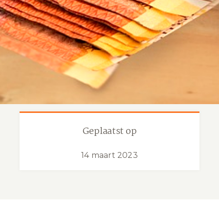
Geplaatst op
14 maart 2023