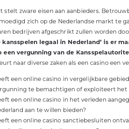
 stelt zware eisen aan aanbieders. Betrouw
oedigd zich op de Nederlandse markt te gaa
ren bedrijven afgeschrikt zullen worden door
 kansspelen legaal in Nederland’ is er maa
o een vergunning van de Kansspelautorite
eurt naar diverse zaken als een casino een v
eft een online casino in vergelijkbare geb
rgunning te bemachtigen of exploiteert het a
eft een online casino in het verleden aange
derland aan te willen bieden?
eft een online casino sanctiebesluiten ontv