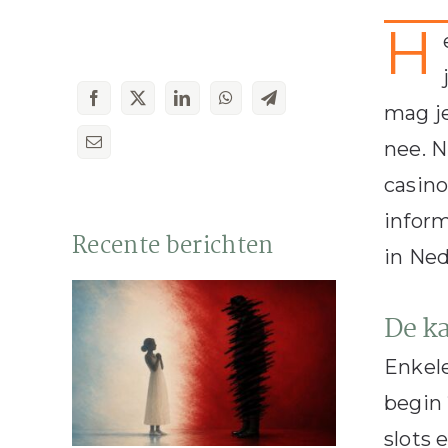
H
mag je
nee. N
casino
inform
Recente berichten
in Ned
De k
Enkele
begin 
slots 