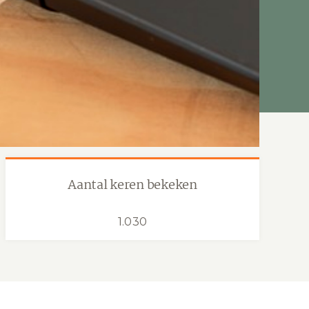
Aantal keren bekeken
1.030