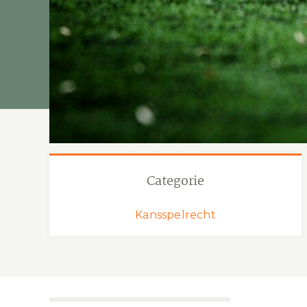
Categorie
Kansspelrecht