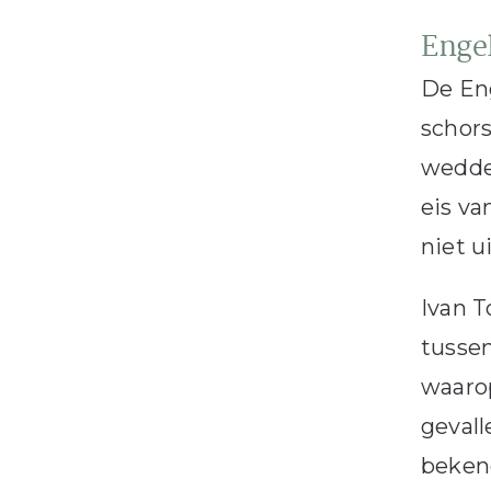
Engel
De Eng
schor
wedde 
eis va
niet u
Ivan T
tussen
waarop
gevall
bekend