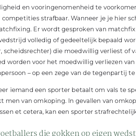
jdigheid en vooringenomenheid te voorkomen
’ competities strafbaar. Wanneer je je hier 
tchfixing. Er wordt gesproken van matchfixi
edstrijd volledig of gedeeltelijk bepaald wo
r, scheidsrechter) die moedwillig verliest of 
d worden voor het moedwillig verliezen van e
persoon – op een zege van de tegenpartij te
r iemand een sporter betaalt om vals te sp
t men van omkoping. In gevallen van omkopin
sen et cetera, kan een sporter strafrechteli
oetballers die gokken op eigen wedst