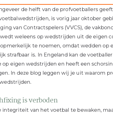
ngeveer de helft van de profvoetballers geef
voetbalwedstrijden, is vorig jaar oktober ge
ging van Contractspelers (VVCS), de vakbond 
wedt weleens op wedstrijden uit de eigen com
 opmerkelijk te noemen, omdat wedden op e
jk strafbaar is. In Engeland kan de voetballe
 op eigen wedstrijden en heeft een schorsi
en. In deze blog leggen wij je uit waarom p
wedstrijden.
fixing is verboden
integriteit van het voetbal te bewaken, maa