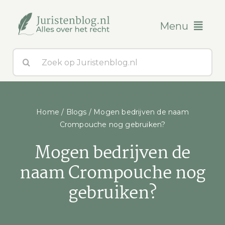
Ga
naar
Menu
inhoud
Zoeken
Blogs
naar:
Over ons
Home
/
Blogs
/
Mogen bedrijven de naam
Contact
Crompouche nog gebruiken?
Mogen bedrijven de
naam Crompouche nog
gebruiken?