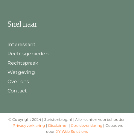
Snel naar
Interessant
Rechtsgebieden
Rechtspraak
Wetgeving
Over ons
Contact
© Copyright 2024 | Juristenblog.nl | Alle rechten voorbehouden
|
Privacyverklaring
|
Disclaimer
|
Cookieverklaring
| Gebouwd
door
XY Web Solutions