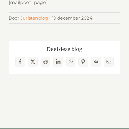
[mailpoet_page]
Door
Juristenblog
|
19 december 2024
Deel deze blog
Facebook
X
Reddit
LinkedIn
WhatsApp
Pinterest
Vk
E-
mail